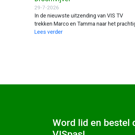
29-7-2026
In de nieuwste uitzending van VIS TV
trekken Marco en Tamma naar het prachti
Zuid-Limburg. Daar beleven ze een zeer
Lees verder
gevarieerde visdag met veel actie!
Word lid en bestel d
VISpas!