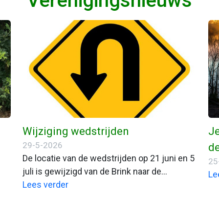
Verenigingsnieuws
g
Wijziging wedstrijden
Je
29-5-2026
de
De locatie van de wedstrijden op 21 juni en 5
25
juli is gewijzigd van de Brink naar de
Le
Heijakker
Lees verder
ing