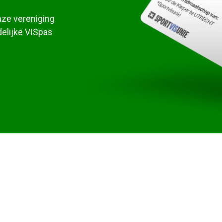
nze vereniging
delijke VISpas