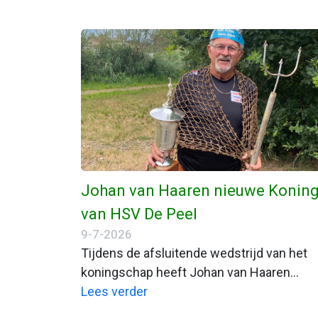
Johan van Haaren nieuwe Konin
van HSV De Peel
9-7-2026
Tijdens de afsluitende wedstrijd van het
koningschap heeft Johan van Haaren
overtuigend beslag gelegd op de titel Kon
Lees verder
van HSV De Peel.